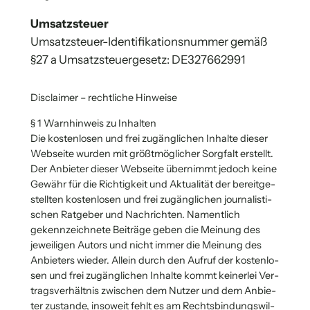
Umsatz­steu­er
Umsatz­steu­er-Iden­ti­fi­ka­ti­ons­num­mer gemäß
§27 a Umsatz­steu­er­ge­setz: DE327662991
Dis­clai­mer – recht­li­che Hin­wei­se
§ 1 Warn­hin­weis zu Inhal­ten
Die kos­ten­lo­sen und frei zugäng­li­chen Inhal­te die­ser
Web­sei­te wur­den mit größt­mög­li­cher Sorg­falt erstellt.
Der Anbie­ter die­ser Web­sei­te über­nimmt jedoch kei­ne
Gewähr für die Rich­tig­keit und Aktua­li­tät der bereit­ge­
stell­ten kos­ten­lo­sen und frei zugäng­li­chen jour­na­lis­ti­
schen Rat­ge­ber und Nach­rich­ten. Nament­lich
gekenn­zeich­ne­te Bei­trä­ge geben die Mei­nung des
jewei­li­gen Autors und nicht immer die Mei­nung des
Anbie­ters wie­der. Allein durch den Auf­ruf der kos­ten­lo­
sen und frei zugäng­li­chen Inhal­te kommt kei­ner­lei Ver­
trags­ver­hält­nis zwi­schen dem Nut­zer und dem Anbie­
ter zustan­de, inso­weit fehlt es am Rechts­bin­dungs­wil­