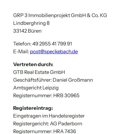
GRP 3 Immo­bi­li­en­pro­jekt GmbH & Co. KG
Lind­ber­gh­ring 8
33142 Büren
Tele­fon: 49 2955 41 799 91
E‑Mail:
post@speckebach.de
Ver­tre­ten durch:
GTB Real Estate GmbH
Geschäfts­füh­rer: Dani­el Groß­mann
Amts­ge­richt Leip­zig
Regis­ter­num­mer: HRB 30965
Regis­ter­ein­trag:
Ein­ge­tra­gen im Han­dels­re­gis­ter
Regis­ter­ge­richt: AG Pader­born
Regis­ter­num­mer: HRA 7436