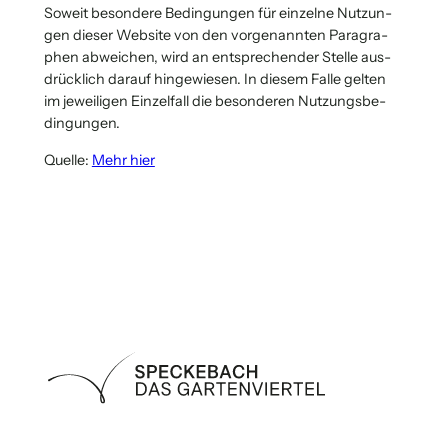
Soweit beson­de­re Bedin­gun­gen für ein­zel­ne Nut­zun­
gen die­ser Web­site von den vor­ge­nann­ten Para­gra­
phen abwei­chen, wird an ent­spre­chen­der Stel­le aus­
drück­lich dar­auf hin­ge­wie­sen. In die­sem Fal­le gel­ten
im jewei­li­gen Ein­zel­fall die beson­de­ren Nut­zungs­be­
din­gun­gen.
Quel­le:
Mehr hier