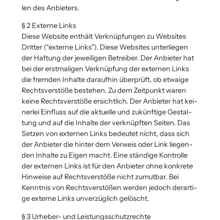
len des Anbie­ters.
§ 2 Exter­ne Links
Die­se Web­site ent­hält Ver­knüp­fun­gen zu Web­sites
Drit­ter (“exter­ne Links”). Die­se Web­sites unter­lie­gen
der Haf­tung der jewei­li­gen Betrei­ber. Der Anbie­ter hat
bei der erst­ma­li­gen Ver­knüp­fung der exter­nen Links
die frem­den Inhal­te dar­auf­hin über­prüft, ob etwa­ige
Rechts­ver­stö­ße bestehen. Zu dem Zeit­punkt waren
kei­ne Rechts­ver­stö­ße ersicht­lich. Der Anbie­ter hat kei­
ner­lei Ein­fluss auf die aktu­el­le und zukünf­ti­ge Gestal­
tung und auf die Inhal­te der ver­knüpf­ten Sei­ten. Das
Set­zen von exter­nen Links bedeu­tet nicht, dass sich
der Anbie­ter die hin­ter dem Ver­weis oder Link lie­gen­
den Inhal­te zu Eigen macht. Eine stän­di­ge Kon­trol­le
der exter­nen Links ist für den Anbie­ter ohne kon­kre­te
Hin­wei­se auf Rechts­ver­stö­ße nicht zumut­bar. Bei
Kennt­nis von Rechts­ver­stö­ßen wer­den jedoch der­ar­ti­
ge exter­ne Links unver­züg­lich gelöscht.
§ 3 Urhe­ber- und Leis­tungs­schutz­rech­te