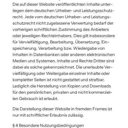
Die auf die­ser Web­site ver­öf­fent­lich­ten Inhal­te unter­
lie­gen dem deut­schen Urhe­ber- und Leis­tungs­schutz­
recht. Jede vom deut­schen Urhe­ber- und Leis­tungs­
schutz­recht nicht zuge­las­se­ne Ver­wer­tung bedarf der
vor­he­ri­gen schrift­li­chen Zustim­mung des Anbie­ters
oder jewei­li­gen Rech­te­inha­bers. Dies gilt ins­be­son­de­re
für Ver­viel­fäl­ti­gung, Bear­bei­tung, Über­set­zung, Ein­
spei­che­rung, Ver­ar­bei­tung bzw. Wie­der­ga­be von
Inhal­ten in Daten­ban­ken oder ande­ren elek­tro­ni­schen
Medi­en und Sys­te­men. Inhal­te und Rech­te Drit­ter sind
dabei als sol­che gekenn­zeich­net. Die uner­laub­te Ver­
viel­fäl­ti­gung oder Wei­ter­ga­be ein­zel­ner Inhal­te oder
kom­plet­ter Sei­ten ist nicht gestat­tet und straf­bar.
Ledig­lich die Her­stel­lung von Kopien und Down­loads
für den per­sön­li­chen, pri­va­ten und nicht kom­mer­zi­el­
len Gebrauch ist erlaubt.
Die Dar­stel­lung die­ser Web­site in frem­den Frames ist
nur mit schrift­li­cher Erlaub­nis zuläs­sig.
§ 4 Beson­de­re Nut­zungs­be­din­gun­gen